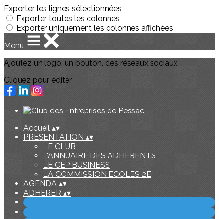
Exporter les lignes sélectionnées
Exporter toutes les colonnes
Exporter uniquement les colonnes affichées
Menu
Ajoutez un logo, un bouton, des réseaux sociaux
Cliquez pour éditer
Accueil
▴
▾
PRESENTATION
▴
▾
LE CLUB
L'ANNUAIRE DES ADHERENTS
LE CEP BUSINESS
LA COMMISSION ECOLES 2E
AGENDA
▴
▾
ADHERER
▴
▾