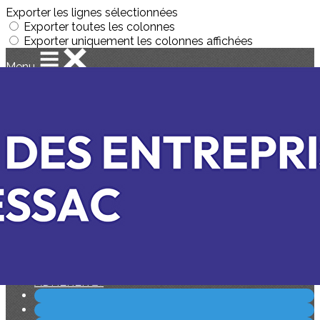
Exporter les lignes sélectionnées
Exporter toutes les colonnes
Exporter uniquement les colonnes affichées
Menu
Ajoutez un logo, un bouton, des réseaux sociaux
Cliquez pour éditer
Accueil
▴
▾
PRESENTATION
▴
▾
LE CLUB
L'ANNUAIRE DES ADHERENTS
LE CEP BUSINESS
LA COMMISSION ECOLES 2E
AGENDA
▴
▾
ADHERER
▴
▾