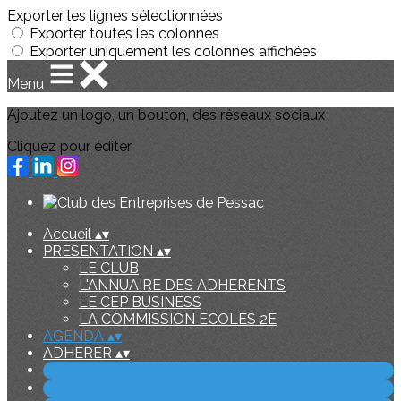
Exporter les lignes sélectionnées
Exporter toutes les colonnes
Exporter uniquement les colonnes affichées
Menu
Ajoutez un logo, un bouton, des réseaux sociaux
Cliquez pour éditer
Accueil
▴
▾
PRESENTATION
▴
▾
LE CLUB
L'ANNUAIRE DES ADHERENTS
LE CEP BUSINESS
LA COMMISSION ECOLES 2E
AGENDA
▴
▾
ADHERER
▴
▾